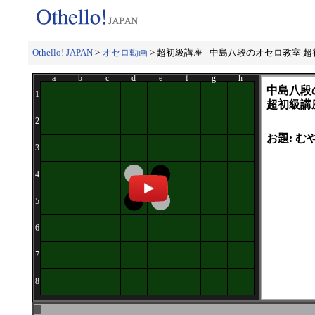
Othello! JAPAN
>
オセロ動画
> 超初級講座 - 中島八段のオセロ教室 超初
a
b
c
d
e
f
g
h
中島八段
1
超初級講座
2
お題: 
3
4
5
6
7
8